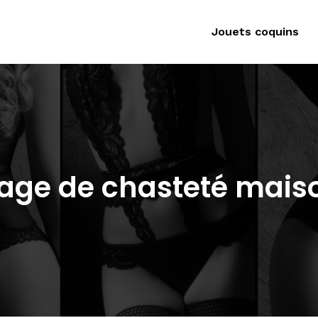
Jouets coquins
age de chasteté mais