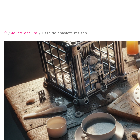
/
Jouets coquins
/ Cage de chasteté maison