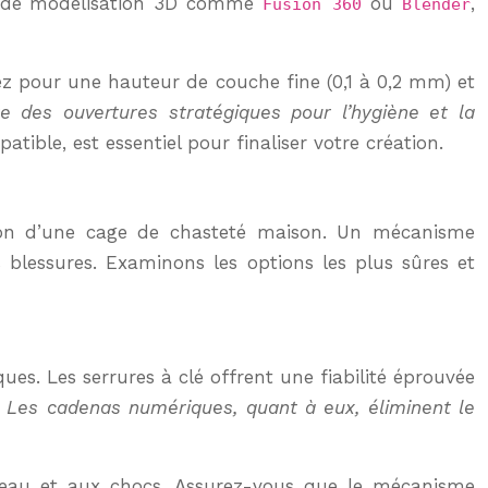
iel de modélisation 3D comme
ou
,
Fusion 360
Blender
tez pour une hauteur de couche fine (0,1 à 0,2 mm) et
re des ouvertures stratégiques pour l’hygiène et la
ible, est essentiel pour finaliser votre création.
ption d’une cage de chasteté maison. Un mécanisme
s blessures. Examinons les options les plus sûres et
s. Les serrures à clé offrent une fiabilité éprouvée
.
Les cadenas numériques, quant à eux, éliminent le
 l’eau et aux chocs. Assurez-vous que le mécanisme